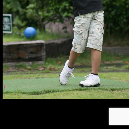
メ
イ
ン
コ
ン
テ
ン
ツ
へ
移
動