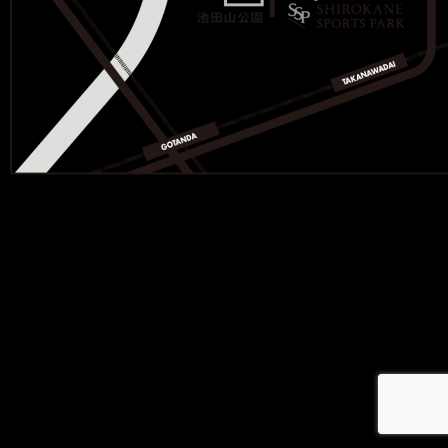
メ
イ
ン
コ
ン
テ
ン
ツ
へ
移
動