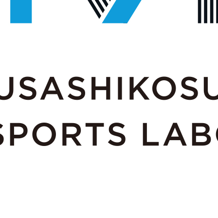
メ
イ
ン
コ
ン
テ
ン
ツ
へ
移
動