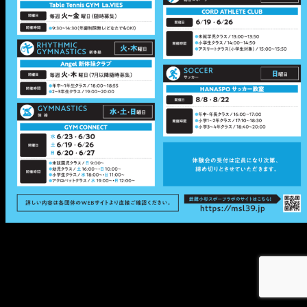
メ
イ
ン
コ
ン
テ
ン
ツ
へ
移
動