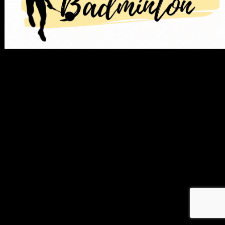
メ
イ
ン
コ
ン
テ
ン
ツ
へ
移
動