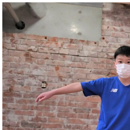
メ
イ
ン
コ
ン
テ
ン
ツ
へ
移
動