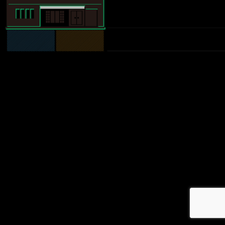
メ
イ
ン
コ
ン
テ
ン
ツ
へ
移
動