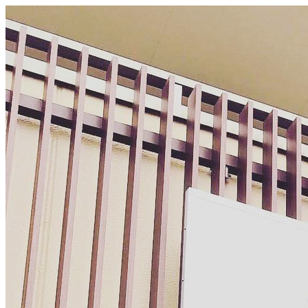
メ
イ
ン
コ
ン
テ
ン
ツ
へ
移
動