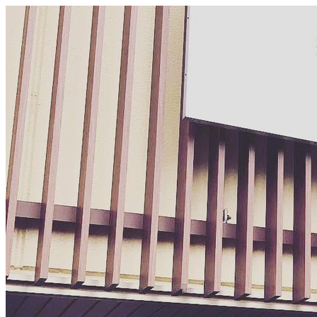
メ
イ
ン
コ
ン
テ
ン
ツ
へ
移
動