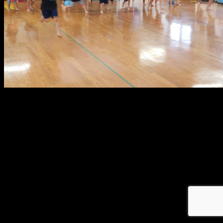
メ
イ
ン
コ
ン
テ
ン
ツ
へ
移
動