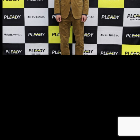
メ
イ
ン
コ
ン
テ
ン
ツ
へ
移
動