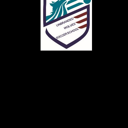
メ
イ
ン
コ
ン
テ
ン
ツ
へ
移
動