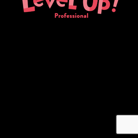
メ
イ
ン
コ
ン
テ
ン
ツ
へ
移
動