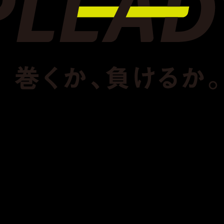
メ
イ
ン
コ
ン
テ
ン
ツ
へ
移
動