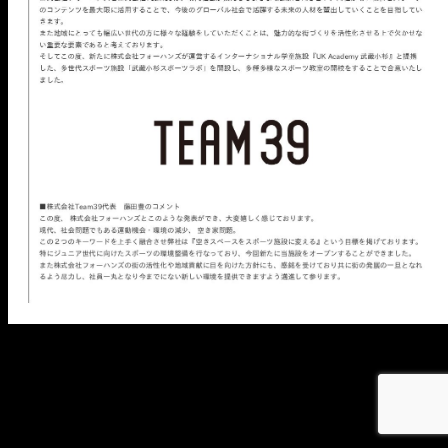
メ
イ
ン
コ
ン
テ
ン
ツ
へ
移
動