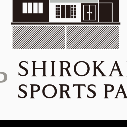
メ
イ
ン
コ
ン
テ
ン
ツ
へ
移
動