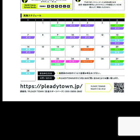
メ
イ
ン
コ
ン
テ
ン
ツ
へ
移
動