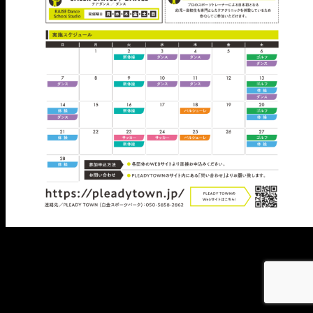
メ
イ
ン
コ
ン
テ
ン
ツ
へ
移
動