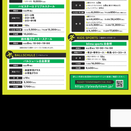
メ
イ
ン
コ
ン
テ
ン
ツ
へ
移
動