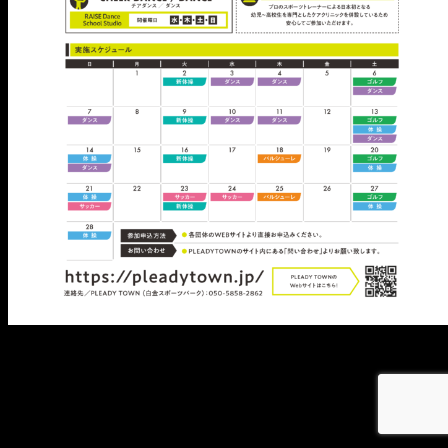
メ
イ
ン
コ
ン
テ
ン
ツ
へ
移
動