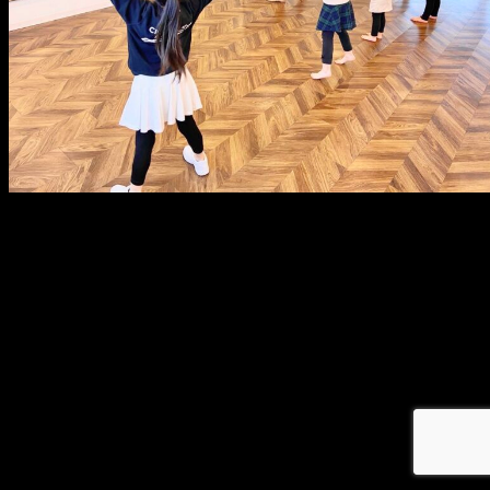
メ
イ
ン
コ
ン
テ
ン
ツ
へ
移
動