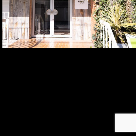
メ
イ
ン
コ
ン
テ
ン
ツ
へ
移
動