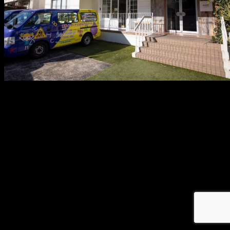
メ
イ
ン
コ
ン
テ
ン
ツ
へ
移
動