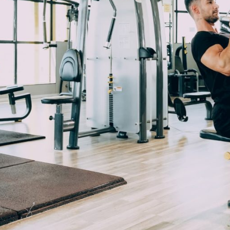
メ
イ
ン
コ
ン
テ
ン
ツ
へ
移
動