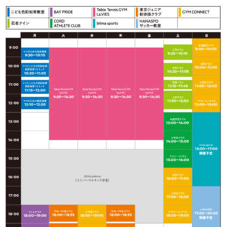
メ
イ
ン
コ
ン
テ
ン
ツ
へ
移
動