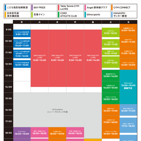
メ
イ
ン
コ
ン
テ
ン
ツ
へ
移
動