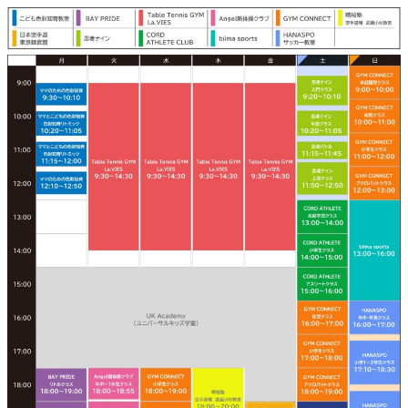
メ
イ
ン
コ
ン
テ
ン
ツ
へ
移
動