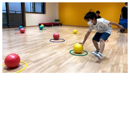
メ
イ
ン
コ
ン
テ
ン
ツ
へ
移
動