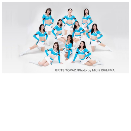
メ
イ
ン
コ
ン
テ
ン
ツ
へ
移
動