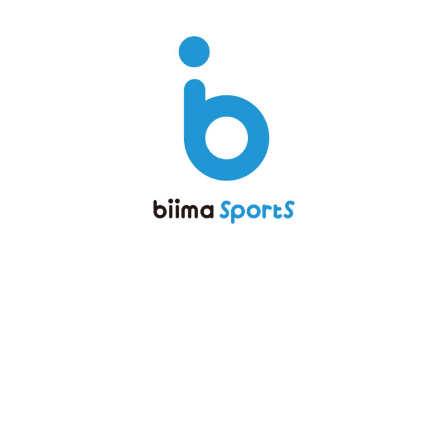
メ
イ
ン
コ
ン
テ
ン
ツ
へ
移
動