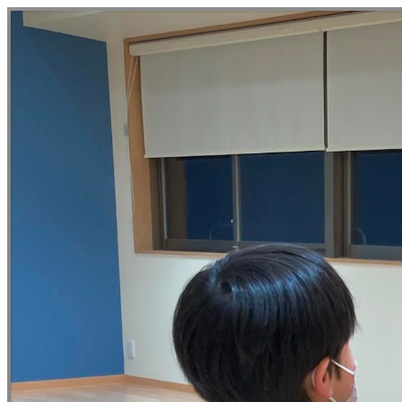
メ
イ
ン
コ
ン
テ
ン
ツ
へ
移
動