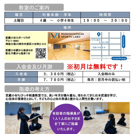
メ
イ
ン
コ
ン
テ
ン
ツ
へ
移
動