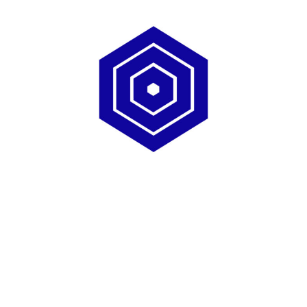
メ
イ
ン
コ
ン
テ
ン
ツ
へ
移
動