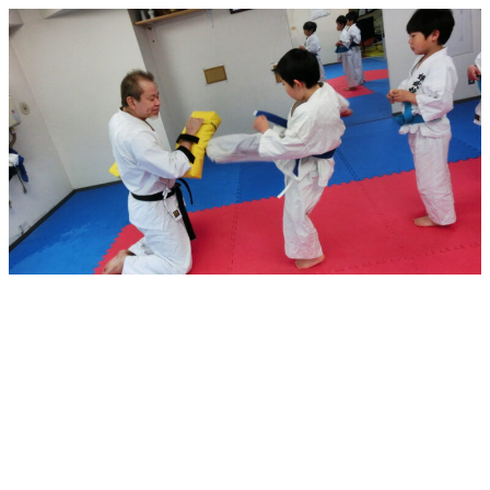
メ
イ
ン
コ
ン
テ
ン
ツ
へ
移
動