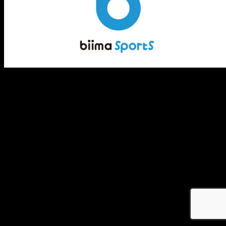
メ
イ
ン
コ
ン
テ
ン
ツ
へ
移
動