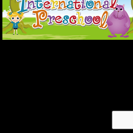
メ
イ
ン
コ
ン
テ
ン
ツ
へ
移
動