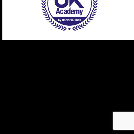
メ
イ
ン
コ
ン
テ
ン
ツ
へ
移
動