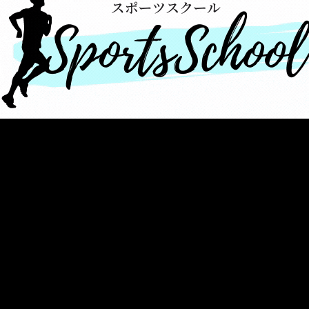
メ
イ
ン
コ
ン
テ
ン
ツ
へ
移
動