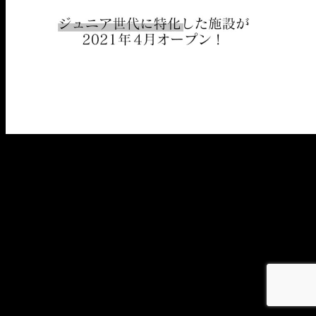
メ
イ
ン
コ
ン
テ
ン
ツ
へ
移
動