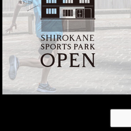
メ
イ
ン
コ
ン
テ
ン
ツ
へ
移
動