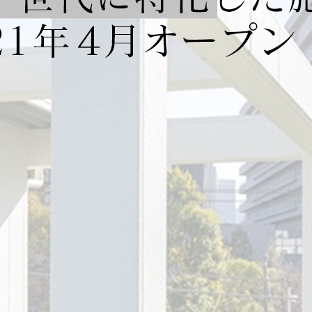
メ
イ
ン
コ
ン
テ
ン
ツ
へ
移