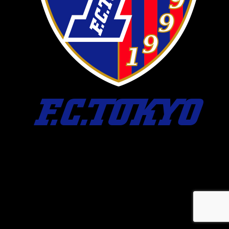
メ
イ
ン
コ
ン
テ
ン
ツ
へ
移
動