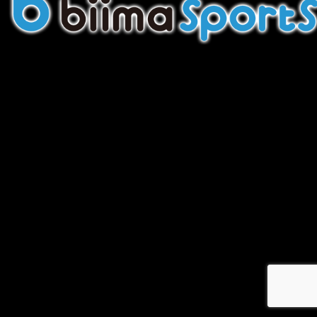
メ
イ
ン
コ
ン
テ
ン
ツ
へ
移
動