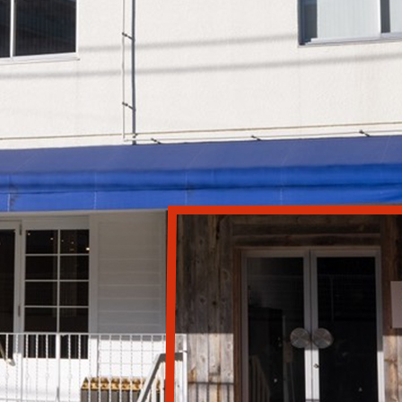
メ
イ
ン
コ
ン
テ
ン
ツ
へ
移
動