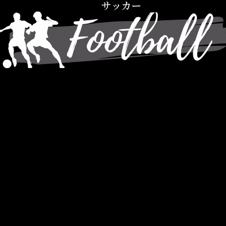
メ
イ
ン
コ
ン
テ
ン
ツ
へ
移
動