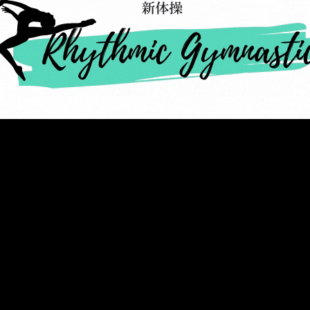
メ
イ
ン
コ
ン
テ
ン
ツ
へ
移
動