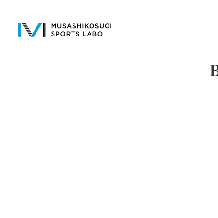
メ
イ
ン
コ
ン
テ
ン
ツ
へ
移
動