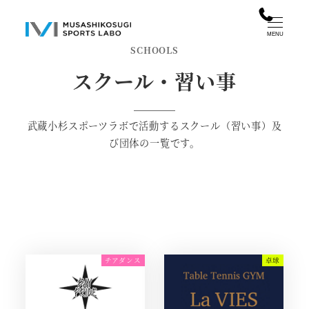
メ
イ
MENU
SCHOOLS
ン
コ
スクール・習い事
ン
テ
武蔵小杉スポーツラボで活動するスクール（習い事）及
ン
び団体の一覧です。
ツ
へ
移
動