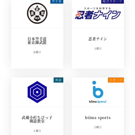
日本空手道
忍者ナイン
東京錬武舘
土曜日
金曜日
武蔵小杉ちびっ子
biima sports
剣道教室
日曜日
土曜日