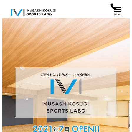
メ
イ
MENU
ン
コ
ン
テ
ン
ツ
へ
移
動