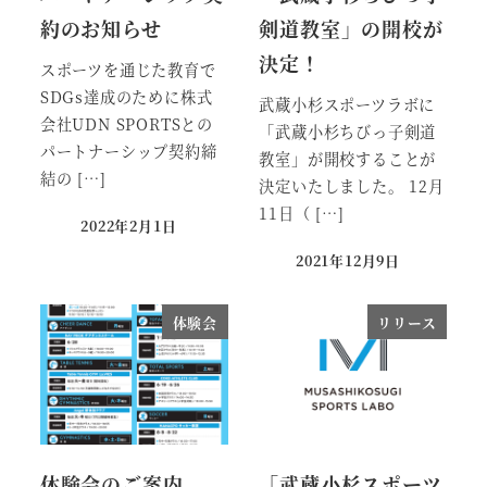
約のお知らせ
剣道教室」の開校が
決定！
スポーツを通じた教育で
SDGs達成のために株式
武蔵小杉スポーツラボに
会社UDN SPORTSとの
「武蔵小杉ちびっ子剣道
パートナーシップ契約締
教室」が開校することが
結の […]
決定いたしました。 12月
11日（ […]
2022年2月1日
投稿日
2021年12月9日
投稿日
体験会
リリース
体験会のご案内
「武蔵⼩杉スポーツ