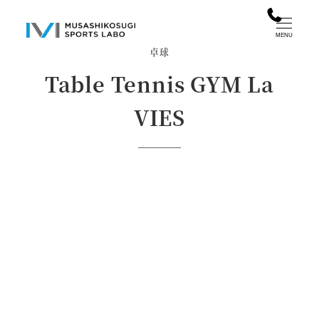
メ
イ
MENU
卓球
ン
コ
Table Tennis GYM La
ン
VIES
テ
ン
ツ
へ
移
動